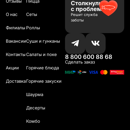
Отзывы
Пицца
Столкнулись
с проблемой?
О нас
Сеты
Решит служба
заботы
Филиалы
Роллы
Вакансии
Суши и гунканы
Контакты
Салаты и поке
8 800 600 88 68
Сделать заказ
Акции
Горячие блюда
Доставка
Горячие закуски
Шаурма
Десерты
Комбо