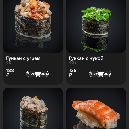
Гункан с угрем
Гункан с чукой
40 г
40 г
188
138
В корзину
В корзину
₽
₽