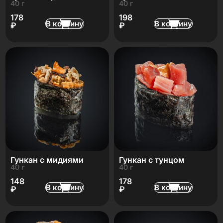
40 г
40 г
178
198
В корзину
В корзину
₽
₽
Гункан с мидиями
Гункан с тунцом
40 г
40 г
148
178
В корзину
В корзину
₽
₽