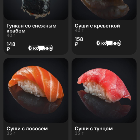
Гункан со снежным
Суши с креветкой
крабом
40 г
40 г
158
В корзину
148
₽
В корзину
₽
Суши с лососем
Суши с тунцом
35 г
35 г