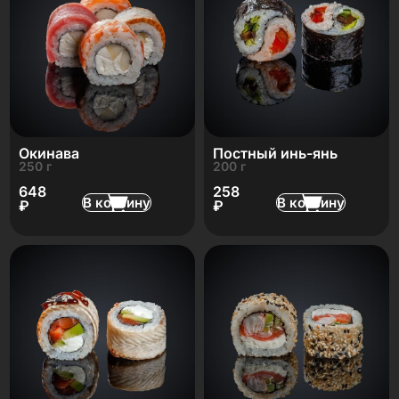
Окинава
Постный инь-янь
250 г
200 г
648
258
В корзину
В корзину
₽
₽