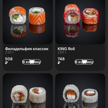
Филадельфия классик
KING Roll
230 г
280 г
508
748
В корзину
В корзину
₽
₽