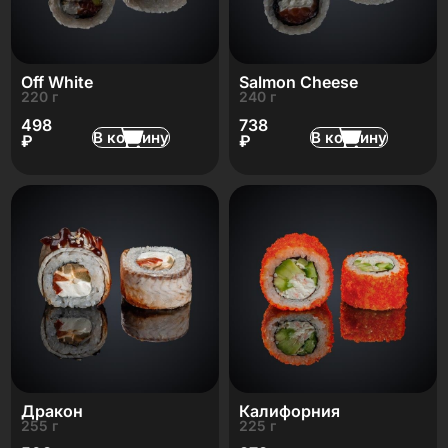
Off White
Salmon Cheese
220 г
240 г
498
738
В корзину
В корзину
₽
₽
Дракон
Калифорния
255 г
225 г