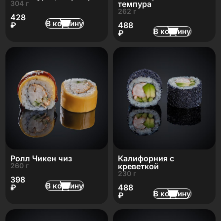
304 г
темпура
262 г
428
В корзину
₽
488
В корзину
₽
Ролл Чикен чиз
Калифорния с
260 г
креветкой
230 г
398
В корзину
₽
488
В корзину
₽