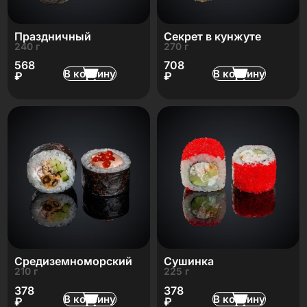
Праздничный
Секрет в кунжуте
240 г
270 г
568
708
В корзину
В корзину
₽
₽
Средиземноморский
Сушинка
210 г
225 г
378
378
В корзину
В корзину
₽
₽