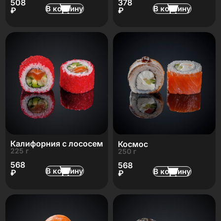
508
378
В корзину
В корзину
₽
₽
Калифорния с лососем
Космос
225 г
250 г
568
568
В корзину
В корзину
₽
₽