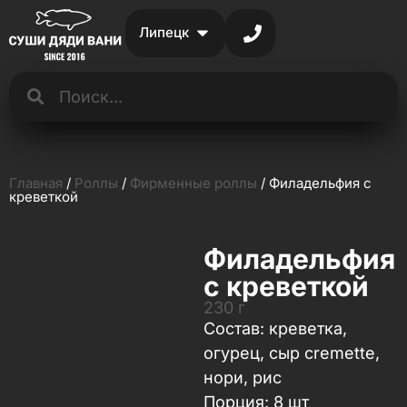
Липецк
Главная
/
Роллы
/
Фирменные роллы
/ Филадельфия с
креветкой
Филадельфия
с креветкой
230 г
Состав: креветка,
огурец, сыр cremette,
нори, рис
Порция: 8 шт