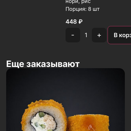
нори, рис
Порция: 8 шт
448
₽
-
+
В кор
Еще заказывают