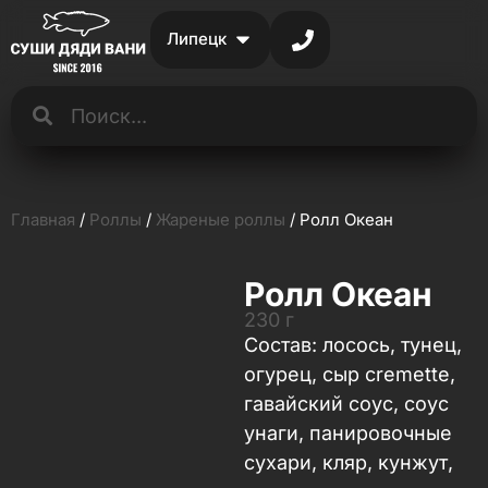
Липецк
Главная
/
Роллы
/
Жареные роллы
/ Ролл Океан
Ролл Океан
230 г
Состав: лосось, тунец,
огурец, сыр cremette,
гавайский соус, соус
унаги, панировочные
сухари, кляр, кунжут,