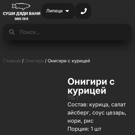
Липецк
Главная
/
Онигири
/ Онигири с курицей
Онигири с
курицей
115 г
Состав: курица, салат
айсберг, соус цезарь,
нори, рис
Порция: 1 шт