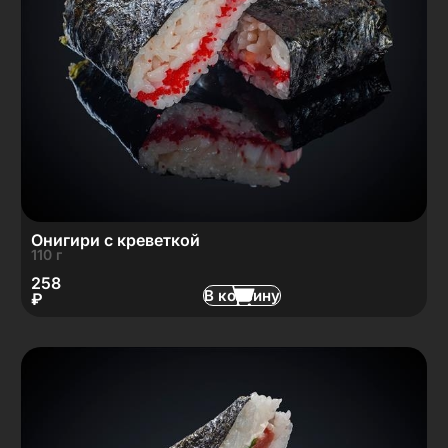
Онигири с креветкой
110 г
258
В корзину
₽