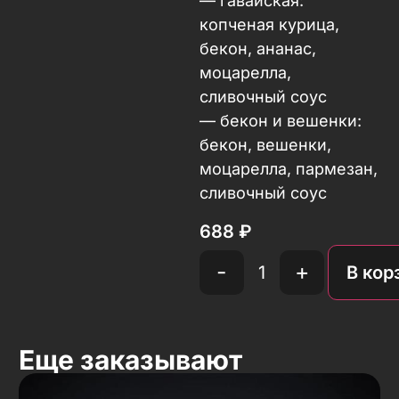
— гавайская:
копченая курица,
бекон, ананас,
моцарелла,
сливочный соус
— бекон и вешенки:
бекон, вешенки,
моцарелла, пармезан,
сливочный соус
688
₽
-
+
В кор
Еще заказывают