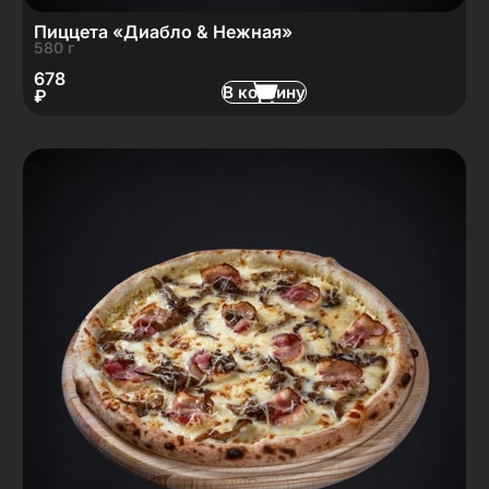
Пиццета «Диабло & Нежная»
580 г
678
В корзину
₽