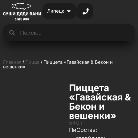
Липецк
Главная
/
Пицца
/ Пиццета «Гавайская & Бекон и
вешенки»
Пиццета
«Гавайская &
Бекон и
вешенки»
540 г
ПиСостав: